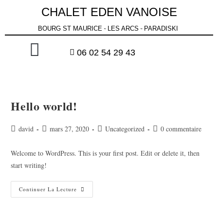
CHALET EDEN VANOISE
BOURG ST MAURICE
LES ARCS
PARADISKI
˜
˜
06 02 54 29 43
SITUATION ET ENVIRONNEMENT
GITE LES DEUX OURS
GITE SOUS LA LUNE
LES BONNES ADRESSES
TRAITEUR MENUS
CONTRAT DE RESERVATION
Hello world!
david
mars 27, 2020
Uncategorized
0 commentaire
Welcome to WordPress. This is your first post. Edit or delete it, then
start writing!
Continuer La Lecture